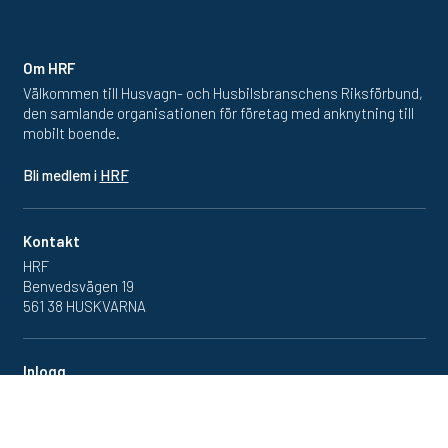
Om HRF
Välkommen till Husvagn- och Husbilsbranschens Riksförbund,
den samlande organisationen för företag med anknytning till
mobilt boende.
Bli medlem i
HRF
Kontakt
HRF
Benvedsvägen 19
561 38 HUSKVARNA
Inlogg
Redan medlem? Klicka in
på medlemsportalen
här.