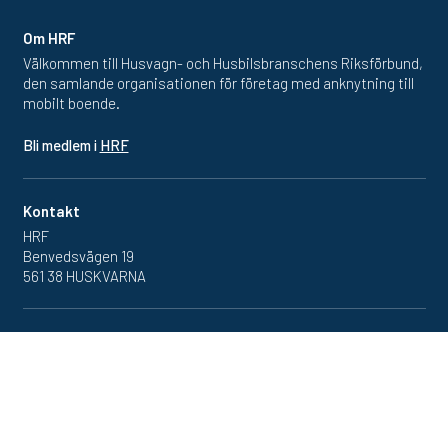
Om HRF
Välkommen till Husvagn- och Husbilsbranschens Riksförbund,
den samlande organisationen för företag med anknytning till
mobilt boende.
Bli medlem i
HRF
Kontakt
HRF
Benvedsvägen 19
561 38 HUSKVARNA
Inlogg
Redan medlem? Klicka in
på medlemsportalen
här.
Se vår
dataskyddspolicy