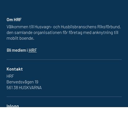
Om HRF
Välkommen till Husvagn- och Husbilsbranschens Riksförbund,
den samlande organisationen för företag med anknytning till
mobilt boende.
Bli medlem i
HRF
Kontakt
HRF
Benvedsvägen 19
561 38 HUSKVARNA
Inlogg
Redan medlem? Klicka in
på medlemsportalen
här.