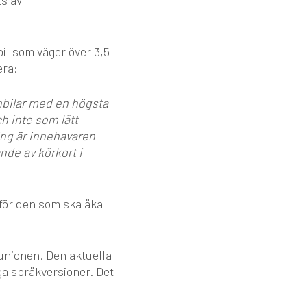
ts av
il som väger över 3,5
era:
onbilar med en högsta
ch inte som lätt
ning är innehavaren
nde av körkort i
, för den som ska åka
 unionen. Den aktuella
ga språkversioner. Det