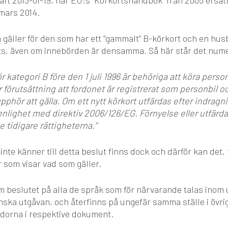
kraft 2013-01-19, har EU:s ”Körkortshandbok” från 2005 ersat
mars 2014.
gäller för den som har ett ”gammalt” B-körkort och en husb
ats, även om innebörden är densamma. Så här står det num
r kategori B före den 1 juli 1996 är behöriga att köra pers
r förutsättning att fordonet är registrerat som personbil o
t upphör att gälla. Om ett nytt körkort utfärdas efter indrag
 enlighet med direktiv 2006/126/EG. Förnyelse eller utfärda
e tidigare rättigheterna.”
inte känner till detta beslut finns dock och därför kan det
 som visar vad som gäller.
m beslutet på alla de språk som för närvarande talas inom
nska utgåvan, och återfinns på ungefär samma ställe i övri
sidorna i respektive dokument.