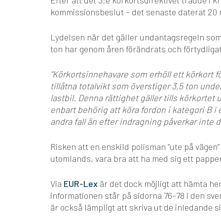
Efter att det 3:e körkortsdirektivet trädde i 
kommissionsbeslut – det senaste daterat 20 
Lydelsen när det gäller undantagsregeln som 
ton har genom åren förändrats och förtydlig
”Körkortsinnehavare som erhöll ett körkort fö
tillåtna totalvikt som överstiger 3,5 ton unde
lastbil. Denna rättighet gäller tills körkorte
enbart behörig att köra fordon i kategori B i
andra fall än efter indragning påverkar inte d
Risken att en enskild polisman ”ute på vägen” 
utomlands, vara bra att ha med sig ett papper
Via
EUR-Lex
är det dock möjligt att hämta he
informationen står på sidorna 76–78 i den sve
är också lämpligt att skriva ut de inledande 