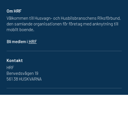
Om HRF
Välkommen till Husvagn- och Husbilsbranschens Riksförbund,
den samlande organisationen för företag med anknytning till
mobilt boende.
Bli medlem i
HRF
Kontakt
HRF
Benvedsvägen 19
561 38 HUSKVARNA
Inlogg
Redan medlem? Klicka in
på medlemsportalen
här.
Se vår
dataskyddspolicy