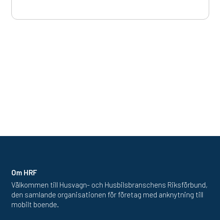
Om HRF
Välkommen till Husvagn- och Husbilsbranschens Riksförbund,
den samlande organisationen för företag med anknytning till
mobilt boende.