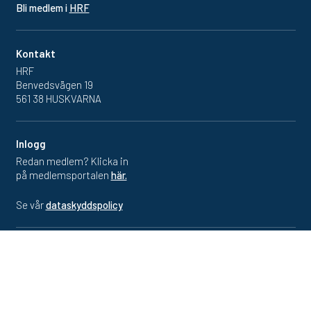
Bli medlem i
HRF
Kontakt
HRF
Benvedsvägen 19
561 38 HUSKVARNA
Inlogg
Redan medlem? Klicka in
på medlemsportalen
här.
Se vår
dataskyddspolicy