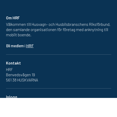
Om HRF
Välkommen till Husvagn- och Husbilsbranschens Riksförbund,
den samlande organisationen för företag med anknytning till
mobilt boende.
Bli medlem i
HRF
Kontakt
HRF
Benvedsvägen 19
561 38 HUSKVARNA
Inlogg
Redan medlem? Klicka in
på medlemsportalen
här.