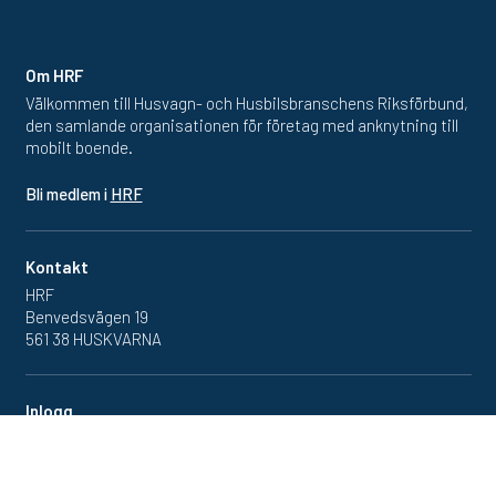
Om HRF
Välkommen till Husvagn- och Husbilsbranschens Riksförbund,
den samlande organisationen för företag med anknytning till
mobilt boende.
Bli medlem i
HRF
Kontakt
HRF
Benvedsvägen 19
561 38 HUSKVARNA
Inlogg
Redan medlem? Klicka in
på medlemsportalen
här.