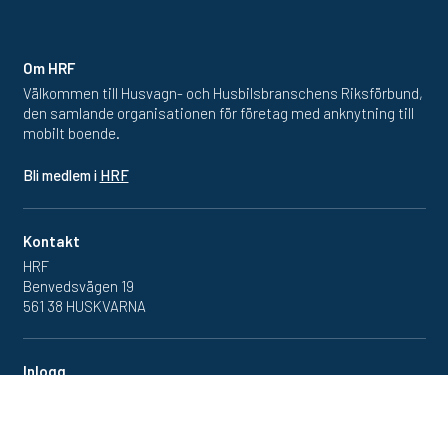
Om HRF
Välkommen till Husvagn- och Husbilsbranschens Riksförbund,
den samlande organisationen för företag med anknytning till
mobilt boende.
Bli medlem i
HRF
Kontakt
HRF
Benvedsvägen 19
561 38 HUSKVARNA
Inlogg
Redan medlem? Klicka in
på medlemsportalen
här.