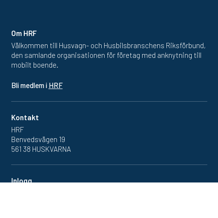
Om HRF
Välkommen till Husvagn- och Husbilsbranschens Riksförbund,
den samlande organisationen för företag med anknytning till
mobilt boende.
Bli medlem i
HRF
Kontakt
HRF
Benvedsvägen 19
561 38 HUSKVARNA
Inlogg
Redan medlem? Klicka in
på medlemsportalen
här.