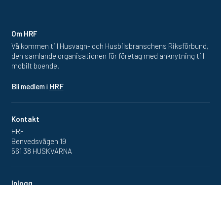
Om HRF
Välkommen till Husvagn- och Husbilsbranschens Riksförbund,
den samlande organisationen för företag med anknytning till
mobilt boende.
Bli medlem i
HRF
Kontakt
HRF
Benvedsvägen 19
561 38 HUSKVARNA
Inlogg
Redan medlem? Klicka in
på medlemsportalen
här.