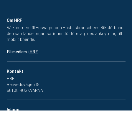
Om HRF
Välkommen till Husvagn- och Husbilsbranschens Riksförbund,
den samlande organisationen för företag med anknytning till
mobilt boende.
Bli medlem i
HRF
Kontakt
HRF
Benvedsvägen 19
561 38 HUSKVARNA
Inlogg
Redan medlem? Klicka in
på medlemsportalen
här.