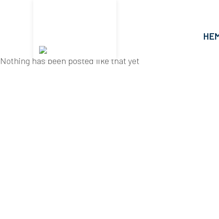
HE
Nothing has been posted like that yet