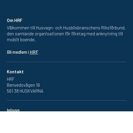
Om HRF
Välkommen till Husvagn- och Husbilsbranschens Riksförbund,
den samlande organisationen för företag med anknytning till
mobilt boende.
Bli medlem i
HRF
Kontakt
HRF
Benvedsvägen 19
561 38 HUSKVARNA
Inlogg
Redan medlem? Klicka in
på medlemsportalen
här.