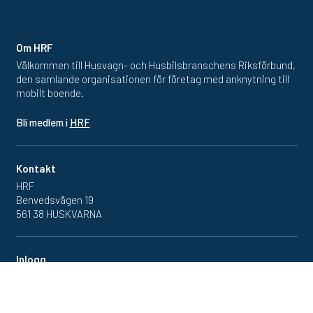
Om HRF
Välkommen till Husvagn- och Husbilsbranschens Riksförbund,
den samlande organisationen för företag med anknytning till
mobilt boende.
Bli medlem i
HRF
Kontakt
HRF
Benvedsvägen 19
561 38 HUSKVARNA
Inlogg
Redan medlem? Klicka in
på medlemsportalen
här.