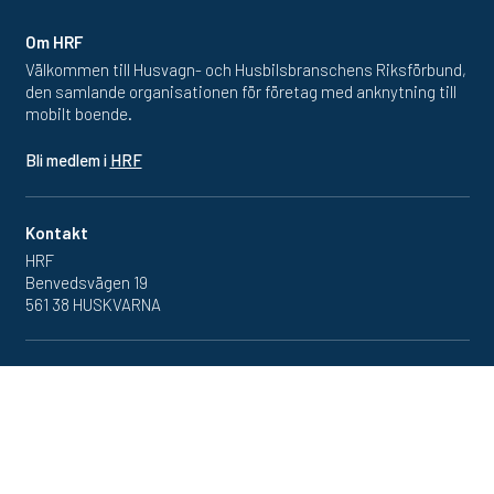
Om HRF
Välkommen till Husvagn- och Husbilsbranschens Riksförbund,
den samlande organisationen för företag med anknytning till
mobilt boende.
Bli medlem i
HRF
Kontakt
HRF
Benvedsvägen 19
561 38 HUSKVARNA
Inlogg
Redan medlem? Klicka in
på medlemsportalen
här.
Se vår
dataskyddspolicy