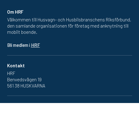
Om HRF
Välkommen till Husvagn- och Husbilsbranschens Riksförbund,
den samlande organisationen för företag med anknytning till
mobilt boende.
Bli medlem i
HRF
Kontakt
HRF
Benvedsvägen 19
561 38 HUSKVARNA
Inlogg
Redan medlem? Klicka in
på medlemsportalen
här.
Se vår
dataskyddspolicy