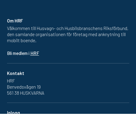
Om HRF
Välkommen till Husvagn- och Husbilsbranschens Riksförbund,
den samlande organisationen för företag med anknytning till
mobilt boende.
Bli medlem i
HRF
Kontakt
HRF
Benvedsvägen 19
561 38 HUSKVARNA
Inlogg
Redan medlem? Klicka in
på medlemsportalen
här.