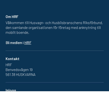
Om HRF
Välkommen till Husvagn- och Husbilsbranschens Riksförbund,
den samlande organisationen för företag med anknytning till
mobilt boende.
Bli medlem i
HRF
Kontakt
HRF
Benvedsvägen 19
561 38 HUSKVARNA
Inlogg
Redan medlem? Klicka in
på medlemsportalen
här.