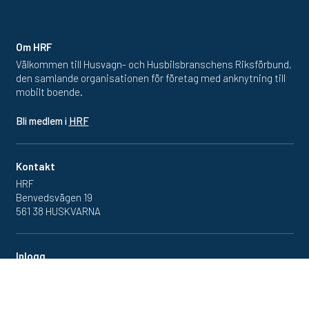
Om HRF
Välkommen till Husvagn- och Husbilsbranschens Riksförbund,
den samlande organisationen för företag med anknytning till
mobilt boende.
Bli medlem i
HRF
Kontakt
HRF
Benvedsvägen 19
561 38 HUSKVARNA
Inlogg
Redan medlem? Klicka in
på medlemsportalen
här.