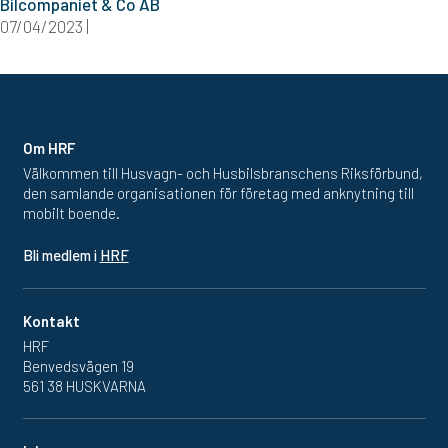
Bilcompaniet & Co AB
07/04/2023 |
Om HRF
Välkommen till Husvagn- och Husbilsbranschens Riksförbund,
den samlande organisationen för företag med anknytning till
mobilt boende.
Bli medlem i
HRF
Kontakt
HRF
Benvedsvägen 19
561 38 HUSKVARNA