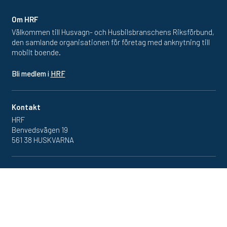
Om HRF
Välkommen till Husvagn- och Husbilsbranschens Riksförbund,
den samlande organisationen för företag med anknytning till
mobilt boende.
Bli medlem i
HRF
Kontakt
HRF
Benvedsvägen 19
561 38 HUSKVARNA
Inlogg
Redan medlem? Klicka in
på medlemsportalen
här.
Se vår
dataskyddspolicy