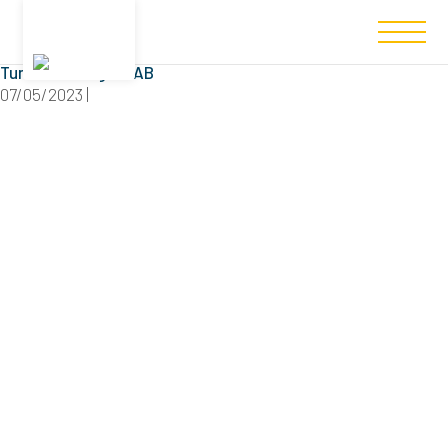
Filtered (1)
Tumbo Husvagnar AB
07/05/2023 |