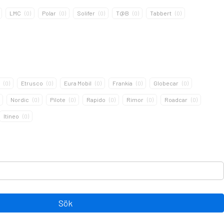
LMC
(
0
)
Polar
(
0
)
Solifer
(
0
)
T@B
(
0
)
Tabbert
(
0
)
(
0
)
Etrusco
(
0
)
Eura Mobil
(
0
)
Frankia
(
0
)
Globecar
(
0
)
Nordic
(
0
)
Pilote
(
0
)
Rapido
(
0
)
Rimor
(
0
)
Roadcar
(
0
)
Itineo
(
0
)
Sök