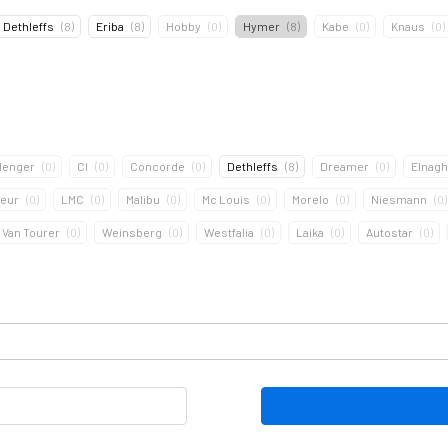
Dethleffs
(
8
)
Eriba
(
8
)
Hobby
(
0
)
Hymer
(
8
)
Kabe
(
0
)
Knaus
(
0
)
lenger
(
0
)
CI
(
0
)
Concorde
(
0
)
Dethleffs
(
8
)
Dreamer
(
0
)
Elnagh
geur
(
0
)
LMC
(
0
)
Malibu
(
0
)
Mc Louis
(
0
)
Morelo
(
0
)
Niesmann
(
0
)
Van Tourer
(
0
)
Weinsberg
(
0
)
Westfalia
(
0
)
Laika
(
0
)
Autostar
(
0
)