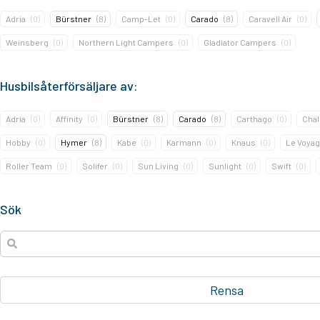
Adria
(
0
)
Bürstner
(
8
)
Camp-Let
(
0
)
Carado
(
8
)
Caravell Air
(
0
)
Weinsberg
(
0
)
Northern Light Campers
(
0
)
Gladiator Campers
(
0
)
Husbilsåterförsäljare av:
Adria
(
0
)
Affinity
(
0
)
Bürstner
(
8
)
Carado
(
8
)
Carthago
(
0
)
Chal
Hobby
(
0
)
Hymer
(
8
)
Kabe
(
0
)
Karmann
(
0
)
Knaus
(
0
)
Le Voya
Roller Team
(
0
)
Solifer
(
0
)
Sun Living
(
0
)
Sunlight
(
0
)
Swift
(
0
)
Sök
Rensa