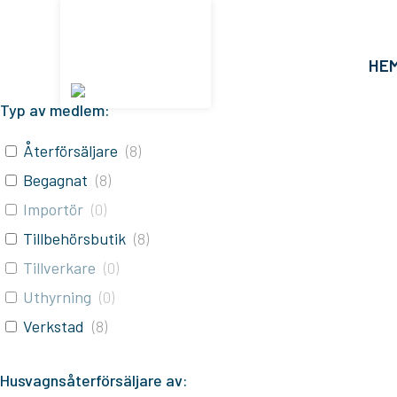
HE
Typ av medlem:
Återförsäljare
(
8
)
Begagnat
(
8
)
Importör
(
0
)
Tillbehörsbutik
(
8
)
Tillverkare
(
0
)
Uthyrning
(
0
)
Verkstad
(
8
)
Husvagnsåterförsäljare av: