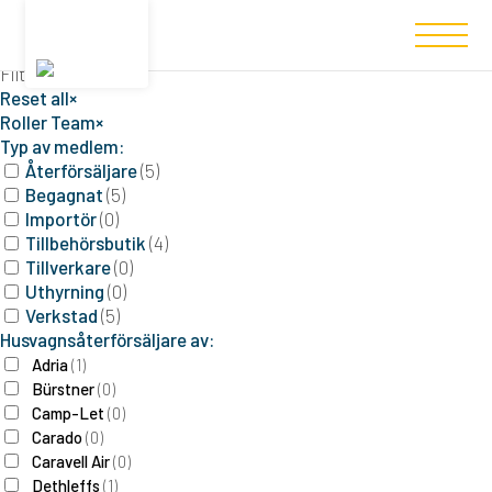
Filtered (5)
Filters
Reset all
×
Roller Team
×
Typ av medlem:
Återförsäljare
(
5
)
Begagnat
(
5
)
Importör
(
0
)
Tillbehörsbutik
(
4
)
Tillverkare
(
0
)
Uthyrning
(
0
)
Verkstad
(
5
)
Husvagnsåterförsäljare av:
Adria
(
1
)
Bürstner
(
0
)
Camp-Let
(
0
)
Carado
(
0
)
Caravell Air
(
0
)
Dethleffs
(
1
)