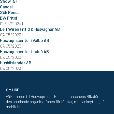
Show
(
5
)
Cancel
Sök
Rensa
BW Fritid
02/07/2024 |
Leif Wirén Fritid & Husvagnar AB
07/05/2023 |
Husvagnscenter i Valbo AB
07/05/2023 |
Husvagnscenter i Luleå AB
07/05/2023 |
Husbilslandet AB
07/05/2023 |
Om HRF
Välkommen till Husvagn- och Husbilsbranschens Riksförbund,
den samlande organisationen för företag med anknytning till
mobilt boende.