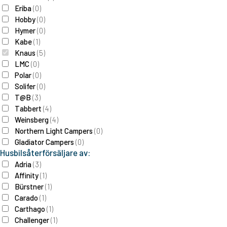
Eriba
(
0
)
Hobby
(
0
)
Hymer
(
0
)
Kabe
(
1
)
Knaus
(
5
)
LMC
(
0
)
Polar
(
0
)
Solifer
(
0
)
T@B
(
3
)
Tabbert
(
4
)
Weinsberg
(
4
)
Northern Light Campers
(
0
)
Gladiator Campers
(
0
)
Husbilsåterförsäljare av:
Adria
(
3
)
Affinity
(
1
)
Bürstner
(
1
)
Carado
(
1
)
Carthago
(
1
)
Challenger
(
1
)