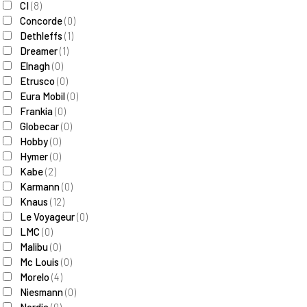
CI
(
8
)
Concorde
(
0
)
Dethleffs
(
1
)
Dreamer
(
1
)
Elnagh
(
0
)
Etrusco
(
0
)
Eura Mobil
(
0
)
Frankia
(
0
)
Globecar
(
0
)
Hobby
(
0
)
Hymer
(
0
)
Kabe
(
2
)
Karmann
(
0
)
Knaus
(
12
)
Le Voyageur
(
0
)
LMC
(
0
)
Malibu
(
0
)
Mc Louis
(
0
)
Morelo
(
4
)
Niesmann
(
0
)