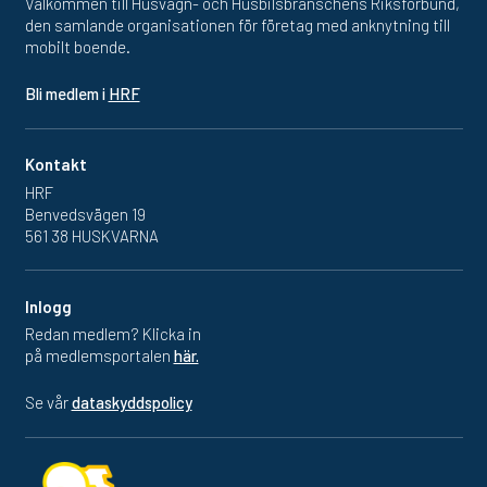
Välkommen till Husvagn- och Husbilsbranschens Riksförbund,
den samlande organisationen för företag med anknytning till
mobilt boende.
Bli medlem i
HRF
Kontakt
HRF
Benvedsvägen 19
561 38 HUSKVARNA
Inlogg
Redan medlem? Klicka in
på medlemsportalen
här.
Se vår
dataskyddspolicy