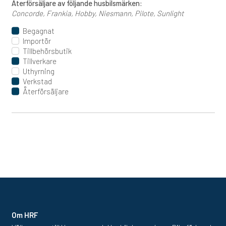
Återförsäljare av följande husbilsmärken:
Concorde
Frankia
Hobby
Niesmann
Pilote
Sunlight
Begagnat
Importör
Tillbehörsbutik
Tillverkare
Uthyrning
Verkstad
Återförsäljare
Om HRF