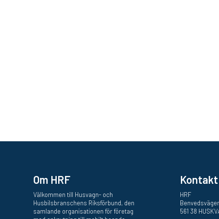
Om HRF
Kontakt
Välkommen till Husvagn- och
HRF
Husbilsbranschens Riksförbund, den
Benvedsvägen
samlande organisationen för företag
561 38 HUSK