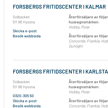
FORSBERGS FRITIDSCENTER I KALMAR
Solbacken
Återförsäljare av följ
511 98 Hyssna
husvagnsmärken:
Hobby
Polar
Skicka e-post
Besök webbsida
Återförsäljare av föl
Concorde
Frankia
Hob
Sunlight
FORSBERGS FRITIDSCENTER I KARLST
Solbacken
Återförsäljare av följ
511 98 Hyssna
husvagnsmärken:
Hobby
Polar
0320-305 50
Skicka e-post
Återförsäljare av föl
Besök webbsida
Concorde
Frankia
Hob