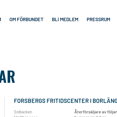
M
OM FÖRBUNDET
BLI MEDLEM
PRESSRUM
AR
FORSBERGS FRITIDSCENTER I BORLÄN
Solbacken
Återförsäljare av följ