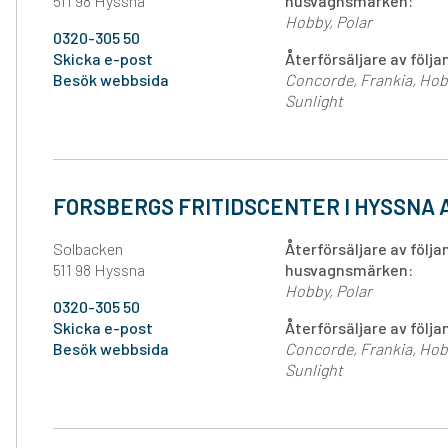
511 98 Hyssna
husvagnsmärken:
Hobby
Polar
0320-305 50
Skicka e-post
Återförsäljare av föl
Besök webbsida
Concorde
Frankia
Hob
Sunlight
FORSBERGS FRITIDSCENTER I HYSSNA 
Solbacken
Återförsäljare av följ
511 98 Hyssna
husvagnsmärken:
Hobby
Polar
0320-305 50
Skicka e-post
Återförsäljare av föl
Besök webbsida
Concorde
Frankia
Hob
Sunlight