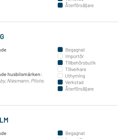
Återförsäljare
NG
ande
Begagnat
Importör
Tillbehörsbutik
Tillverkare
jande husbilsmärken:
Uthyrning
by
Niesmann
Pilote
Verkstad
Återförsäljare
OLM
ande
Begagnat