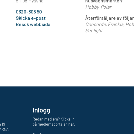
511 98 Hyssna
husvagnsmärken:
Hobby
Polar
0320-305 50
Skicka e-post
Återförsäljare av föl
Besök webbsida
Concorde
Frankia
Hob
Sunlight
Inlogg
Redan medlem? Klicka in
 19
på medlemsportalen
här.
VARNA