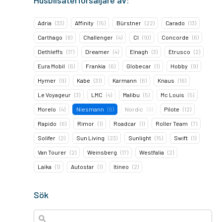
Husbilsåterförsäljare av:
Adria
(
33
)
Affinity
(
15
)
Bürstner
(
22
)
Carado
(
13
)
Carthago
(
8
)
Challenger
(
4
)
CI
(
10
)
Concorde
(
6
)
Dethleffs
(
17
)
Dreamer
(
4
)
Elnagh
(
3
)
Etrusco
(
2
)
Eura Mobil
(
6
)
Frankia
(
6
)
Globecar
(
1
)
Hobby
(
9
)
Hymer
(
9
)
Kabe
(
31
)
Karmann
(
6
)
Knaus
(
16
)
Le Voyageur
(
3
)
LMC
(
4
)
Malibu
(
5
)
Mc Louis
(
5
)
Morelo
(
4
)
Niesmann
(
6
)
Nordic
(
0
)
Pilote
(
12
)
Rapido
(
6
)
Rimor
(
1
)
Roadcar
(
1
)
Roller Team
(
7
)
Solifer
(
2
)
Sun Living
(
23
)
Sunlight
(
15
)
Swift
(
1
)
Van Tourer
(
2
)
Weinsberg
(
17
)
Westfalia
(
2
)
Laika
(
1
)
Autostar
(
1
)
Itineo
(
2
)
Sök