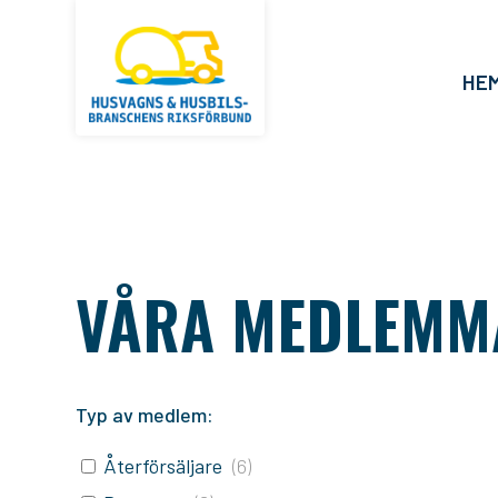
HE
VÅRA MEDLEMM
Typ av medlem:
Återförsäljare
(
6
)