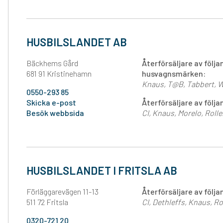
HUSBILSLANDET AB
Bäckhems Gård
Återförsäljare av följ
681 91 Kristinehamn
husvagnsmärken:
Knaus
T@B
Tabbert
W
0550-293 85
Skicka e-post
Återförsäljare av föl
Besök webbsida
CI
Knaus
Morelo
Roll
HUSBILSLANDET I FRITSLA AB
Förläggarevägen 11-13
Återförsäljare av föl
511 72 Fritsla
CI
Dethleffs
Knaus
Ro
0320-721 20