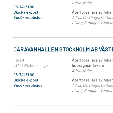
Adria
Kabe
08-741 31 00
Skicka e-post
Återförsäljare av föl
Besök webbsida
Adria
Carthago
Dethle
Living
Sunlight
Weinsb
CARAVANHALLEN STOCKHOLM AB VÄST
Fors 9
Återförsäljare av följ
137 91 Västerhaninge
husvagnsmärken:
Adria
Kabe
08-741 31 00
Skicka e-post
Återförsäljare av föl
Besök webbsida
Adria
Carthago
Dethle
Living
Sunlight
Weinsb