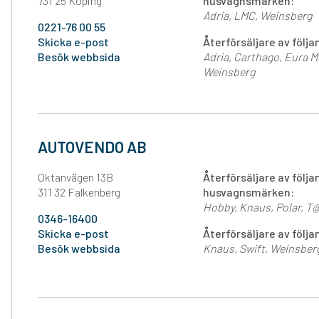
731 25 Köping
husvagnsmärken:
Adria
LMC
Weinsberg
0221-76 00 55
Skicka e-post
Återförsäljare av föl
Besök webbsida
Adria
Carthago
Eura M
Weinsberg
AUTOVENDO AB
Oktanvägen 13B
Återförsäljare av följ
311 32 Falkenberg
husvagnsmärken:
Hobby
Knaus
Polar
T
0346-16400
Skicka e-post
Återförsäljare av föl
Besök webbsida
Knaus
Swift
Weinsber