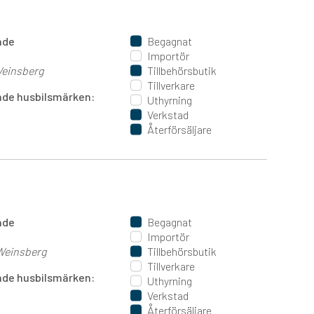
ande
Begagnat
Importör
einsberg
Tillbehörsbutik
Tillverkare
jande husbilsmärken:
Uthyrning
Verkstad
Återförsäljare
ande
Begagnat
Importör
Weinsberg
Tillbehörsbutik
Tillverkare
jande husbilsmärken:
Uthyrning
Verkstad
Återförsäljare