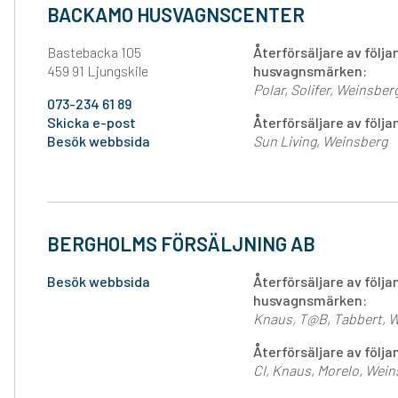
BACKAMO HUSVAGNSCENTER
Bastebacka 105
Återförsäljare av följ
459 91 Ljungskile
husvagnsmärken:
Polar
Solifer
Weinsber
073-234 61 89
Skicka e-post
Återförsäljare av föl
Besök webbsida
Sun Living
Weinsberg
BERGHOLMS FÖRSÄLJNING AB
Besök webbsida
Återförsäljare av följ
husvagnsmärken:
Knaus
T@B
Tabbert
W
Återförsäljare av föl
CI
Knaus
Morelo
Wein