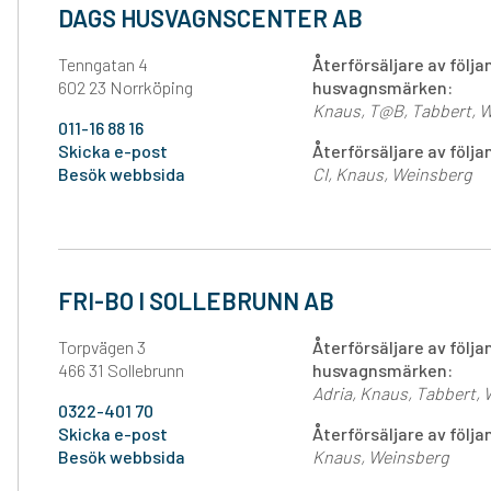
DAGS HUSVAGNSCENTER AB
Tenngatan 4
Återförsäljare av följ
602 23 Norrköping
husvagnsmärken:
Knaus
T@B
Tabbert
W
011-16 88 16
Skicka e-post
Återförsäljare av föl
Besök webbsida
CI
Knaus
Weinsberg
FRI-BO I SOLLEBRUNN AB
Torpvägen 3
Återförsäljare av följ
466 31 Sollebrunn
husvagnsmärken:
Adria
Knaus
Tabbert
0322-401 70
Skicka e-post
Återförsäljare av föl
Besök webbsida
Knaus
Weinsberg