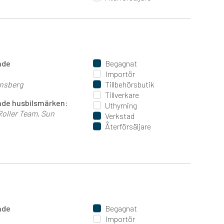
ande
Begagnat
Importör
nsberg
Tillbehörsbutik
Tillverkare
jande husbilsmärken:
Uthyrning
Roller Team
Sun
Verkstad
Återförsäljare
ande
Begagnat
Importör