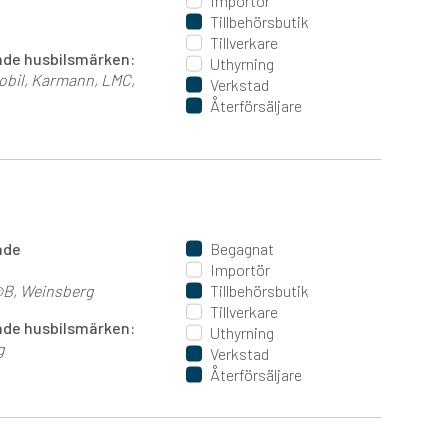
Importör
Tillbehörsbutik
Tillverkare
jande husbilsmärken:
Uthyrning
obil
Karmann
LMC
Verkstad
Återförsäljare
ande
Begagnat
Importör
@B
Weinsberg
Tillbehörsbutik
Tillverkare
jande husbilsmärken:
Uthyrning
g
Verkstad
Återförsäljare