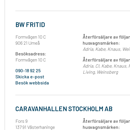
BW FRITID
Formvägen 10 C
Återförsäljare av följ
906 21 Umeå
husvagnsmärken:
Adria
Kabe
Knaus
Wei
Besöksadress:
Formvägen 10 C
Återförsäljare av föl
Adria
CI
Kabe
Knaus
090-18 92 25
Living
Weinsberg
Skicka e-post
Besök webbsida
CARAVANHALLEN STOCKHOLM AB
Fors 9
Återförsäljare av följ
137 91 Västerhaninge
husvagnsmärken: