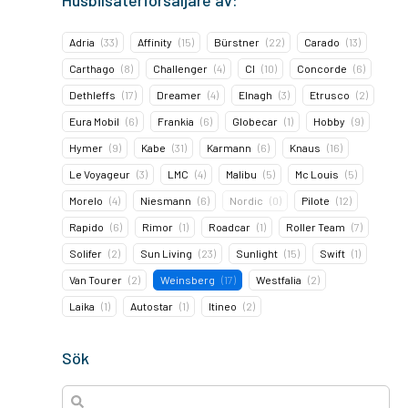
Husbilsåterförsäljare av:
Adria
(
33
)
Affinity
(
15
)
Bürstner
(
22
)
Carado
(
13
)
Carthago
(
8
)
Challenger
(
4
)
CI
(
10
)
Concorde
(
6
)
Dethleffs
(
17
)
Dreamer
(
4
)
Elnagh
(
3
)
Etrusco
(
2
)
Eura Mobil
(
6
)
Frankia
(
6
)
Globecar
(
1
)
Hobby
(
9
)
Hymer
(
9
)
Kabe
(
31
)
Karmann
(
6
)
Knaus
(
16
)
Le Voyageur
(
3
)
LMC
(
4
)
Malibu
(
5
)
Mc Louis
(
5
)
Morelo
(
4
)
Niesmann
(
6
)
Nordic
(
0
)
Pilote
(
12
)
Rapido
(
6
)
Rimor
(
1
)
Roadcar
(
1
)
Roller Team
(
7
)
Solifer
(
2
)
Sun Living
(
23
)
Sunlight
(
15
)
Swift
(
1
)
Van Tourer
(
2
)
Weinsberg
(
17
)
Westfalia
(
2
)
Laika
(
1
)
Autostar
(
1
)
Itineo
(
2
)
Sök