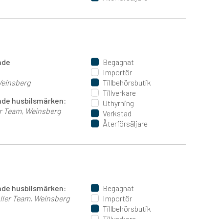
ande
Begagnat
Importör
einsberg
Tillbehörsbutik
Tillverkare
jande husbilsmärken:
Uthyrning
er Team
Weinsberg
Verkstad
Återförsäljare
jande husbilsmärken:
Begagnat
ller Team
Weinsberg
Importör
Tillbehörsbutik
Tillverkare