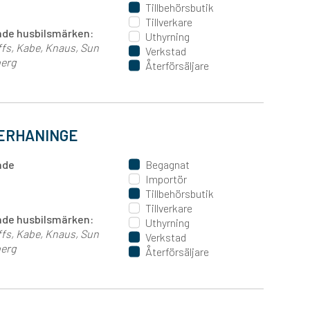
Tillbehörsbutik
Tillverkare
jande husbilsmärken:
Uthyrning
ffs
Kabe
Knaus
Sun
Verkstad
erg
Återförsäljare
ERHANINGE
ande
Begagnat
Importör
Tillbehörsbutik
Tillverkare
jande husbilsmärken:
Uthyrning
ffs
Kabe
Knaus
Sun
Verkstad
erg
Återförsäljare