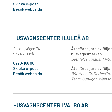
Skicka e-post
Besök webbsida
HUSVAGNSCENTER I LULEÅ AB
Betongvägen 7A
Återförsäljare av följ
973 45 Luleå
husvagnsmärken:
Dethleffs
Knaus
T@B
0920-166 00
Skicka e-post
Återförsäljare av föl
Besök webbsida
Bürstner
CI
Dethleffs
Team
Sunlight
Weinsb
HUSVAGNSCENTER I VALBO AB