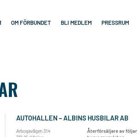
M
OM FÖRBUNDET
BLI MEDLEM
PRESSRUM
AR
AUTOHALLEN – ALBINS HUSBILAR AB
Arbogavägen 314
Återförsäljare av följ