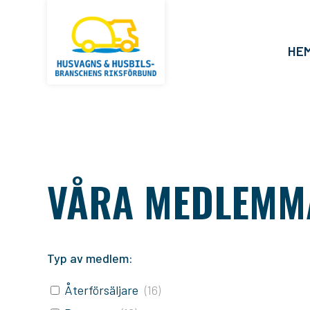
HE
VÅRA MEDLEMM
Typ av medlem:
Återförsäljare
(
16
)