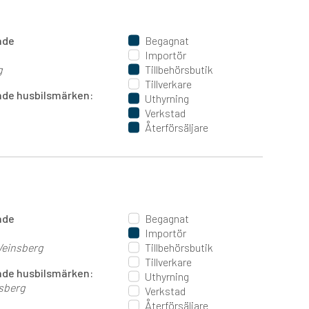
ande
Begagnat
Importör
g
Tillbehörsbutik
Tillverkare
jande husbilsmärken:
Uthyrning
Verkstad
Återförsäljare
ande
Begagnat
Importör
einsberg
Tillbehörsbutik
Tillverkare
jande husbilsmärken:
Uthyrning
sberg
Verkstad
Återförsäljare