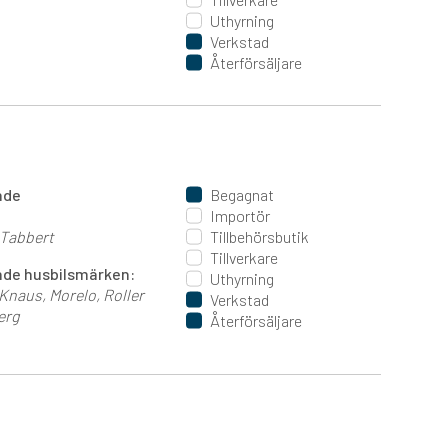
Uthyrning
Verkstad
Återförsäljare
ande
Begagnat
Importör
Tabbert
Tillbehörsbutik
Tillverkare
jande husbilsmärken:
Uthyrning
Knaus
Morelo
Roller
Verkstad
erg
Återförsäljare