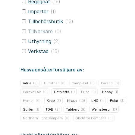
Begagnat
(
16
)
Importör
(
1
)
Tillbehörsbutik
(
15
)
Tillverkare
(
0
)
Uthyrning
(
2
)
Verkstad
(
16
)
Husvagnsåterförsäljare av:
Adria
(
6
)
Bürstner
(
0
)
Camp-Let
(
0
)
Carado
(
0
)
Caravell Air
(
0
)
Dethleffs
(
1
)
Eriba
(
0
)
Hobby
(
1
)
Hymer
(
0
)
Kabe
(
3
)
Knaus
(
10
)
LMC
(
1
)
Polar
(
3
)
Solifer
(
1
)
T@B
(
9
)
Tabbert
(
9
)
Weinsberg
(
13
)
Northern Light Campers
(
0
)
Gladiator Campers
(
0
)