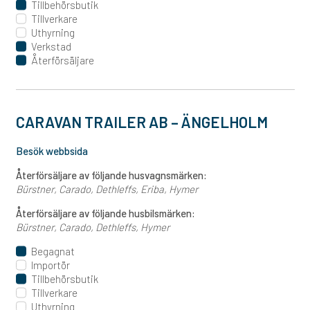
Tillbehörsbutik
Tillverkare
Uthyrning
Verkstad
Återförsäljare
CARAVAN TRAILER AB – ÄNGELHOLM
Besök webbsida
Återförsäljare av följande husvagnsmärken:
Bürstner
Carado
Dethleffs
Eriba
Hymer
Återförsäljare av följande husbilsmärken:
Bürstner
Carado
Dethleffs
Hymer
Begagnat
Importör
Tillbehörsbutik
Tillverkare
Uthyrning