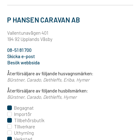
P HANSEN CARAVAN AB
Vallentunavägen 401
194 92 Upplands Väsby
08-51 81 700
Skicka e-post
Besök webbsida
Återförsäljare av följande husvagnsmärken:
Bürstner
Carado
Dethleffs
Eriba
Hymer
Återförsäljare av följande husbilsmärken:
Bürstner
Carado
Dethleffs
Hymer
Begagnat
Importör
Tillbehörsbutik
Tillverkare
Uthyrning
Verkstad