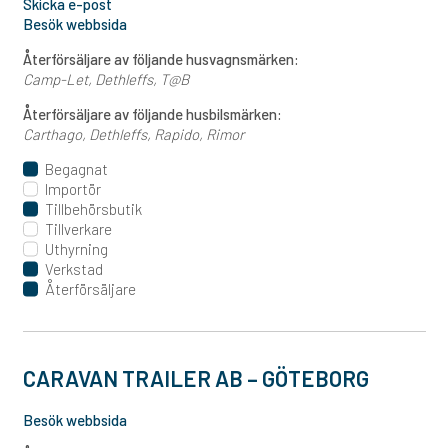
Skicka e-post
Besök webbsida
Återförsäljare av följande husvagnsmärken:
Camp-Let
Dethleffs
T@B
Återförsäljare av följande husbilsmärken:
Carthago
Dethleffs
Rapido
Rimor
Begagnat
Importör
Tillbehörsbutik
Tillverkare
Uthyrning
Verkstad
Återförsäljare
CARAVAN TRAILER AB – GÖTEBORG
Besök webbsida