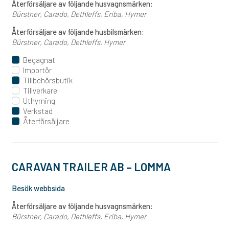
Återförsäljare av följande husvagnsmärken:
Bürstner
Carado
Dethleffs
Eriba
Hymer
Återförsäljare av följande husbilsmärken:
Bürstner
Carado
Dethleffs
Hymer
Begagnat
Importör
Tillbehörsbutik
Tillverkare
Uthyrning
Verkstad
Återförsäljare
CARAVAN TRAILER AB – LOMMA
Besök webbsida
Återförsäljare av följande husvagnsmärken:
Bürstner
Carado
Dethleffs
Eriba
Hymer