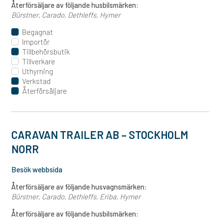
Återförsäljare av följande husbilsmärken:
Bürstner
Carado
Dethleffs
Hymer
Begagnat
Importör
Tillbehörsbutik
Tillverkare
Uthyrning
Verkstad
Återförsäljare
CARAVAN TRAILER AB – STOCKHOLM
NORR
Besök webbsida
Återförsäljare av följande husvagnsmärken:
Bürstner
Carado
Dethleffs
Eriba
Hymer
Återförsäljare av följande husbilsmärken: