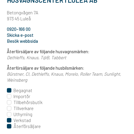
HUSVAGNSCENTER I LULEÅ AB
Betongvägen 7A
973 45 Luleå
0920-166 00
Skicka e-post
Besök webbsida
Återförsäljare av följande husvagnsmärken:
Dethleffs
Knaus
T@B
Tabbert
Återförsäljare av följande husbilsmärken:
Bürstner
CI
Dethleffs
Knaus
Morelo
Roller Team
Sunlight
Weinsberg
Begagnat
Importör
Tillbehörsbutik
Tillverkare
Uthyrning
Verkstad
Återförsäljare