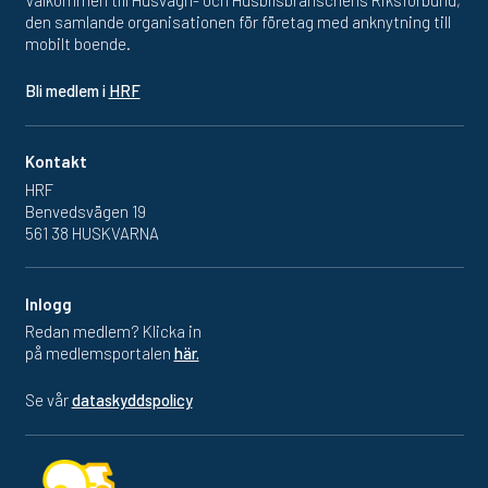
Välkommen till Husvagn- och Husbilsbranschens Riksförbund,
den samlande organisationen för företag med anknytning till
mobilt boende.
Bli medlem i
HRF
Kontakt
HRF
Benvedsvägen 19
561 38 HUSKVARNA
Inlogg
Redan medlem? Klicka in
på medlemsportalen
här.
Se vår
dataskyddspolicy