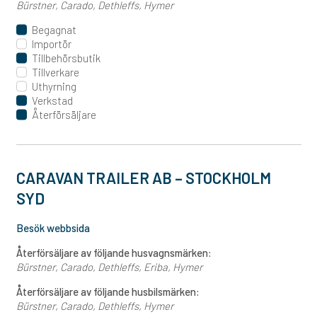
Bürstner
Carado
Dethleffs
Hymer
Begagnat
Importör
Tillbehörsbutik
Tillverkare
Uthyrning
Verkstad
Återförsäljare
CARAVAN TRAILER AB – STOCKHOLM
SYD
Besök webbsida
Återförsäljare av följande husvagnsmärken:
Bürstner
Carado
Dethleffs
Eriba
Hymer
Återförsäljare av följande husbilsmärken:
Bürstner
Carado
Dethleffs
Hymer