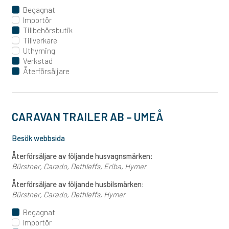
Begagnat
Importör
Tillbehörsbutik
Tillverkare
Uthyrning
Verkstad
Återförsäljare
CARAVAN TRAILER AB – UMEÅ
Besök webbsida
Återförsäljare av följande husvagnsmärken:
Bürstner
Carado
Dethleffs
Eriba
Hymer
Återförsäljare av följande husbilsmärken:
Bürstner
Carado
Dethleffs
Hymer
Begagnat
Importör