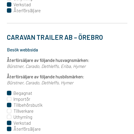
Verkstad
Återförsäljare
CARAVAN TRAILER AB – ÖREBRO
Besök webbsida
Återförsäljare av följande husvagnsmärken:
Bürstner
Carado
Dethleffs
Eriba
Hymer
Återförsäljare av följande husbilsmärken:
Bürstner
Carado
Dethleffs
Hymer
Begagnat
Importör
Tillbehörsbutik
Tillverkare
Uthyrning
Verkstad
Återförsäljare