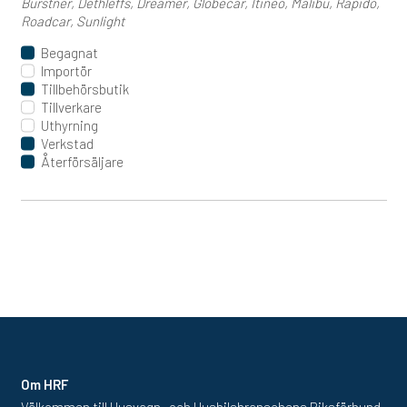
Bürstner
Dethleffs
Dreamer
Globecar
Itineo
Malibu
Rapido
Roadcar
Sunlight
Begagnat
Importör
Tillbehörsbutik
Tillverkare
Uthyrning
Verkstad
Återförsäljare
Om HRF