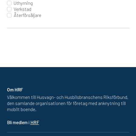
Uthyrning
Verkstad
Återförsäljare
Om HRF
Välkommen till Husvagn- och Husbilsbranschens Riksförbund,
den samlande organisationen för företag med anknytning till
mobilt boende.
Bli medlem i
HRF