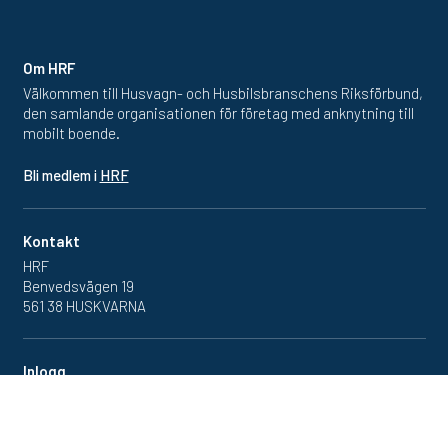
Om HRF
Välkommen till Husvagn- och Husbilsbranschens Riksförbund,
den samlande organisationen för företag med anknytning till
mobilt boende.
Bli medlem i
HRF
Kontakt
HRF
Benvedsvägen 19
561 38 HUSKVARNA
Inlogg
Redan medlem? Klicka in
på medlemsportalen
här.