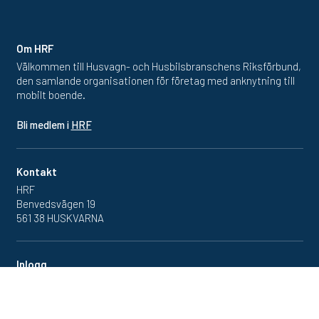
Om HRF
Välkommen till Husvagn- och Husbilsbranschens Riksförbund,
den samlande organisationen för företag med anknytning till
mobilt boende.
Bli medlem i
HRF
Kontakt
HRF
Benvedsvägen 19
561 38 HUSKVARNA
Inlogg
Redan medlem? Klicka in
på medlemsportalen
här.