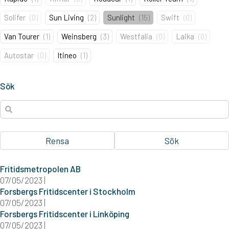
Solifer
(
0
)
Sun Living
(
2
)
Sunlight
(
15
)
Swift
(
0
)
Van Tourer
(
1
)
Weinsberg
(
3
)
Westfalia
(
0
)
Laika
(
0
)
Autostar
(
0
)
Itineo
(
1
)
Sök
Rensa
Sök
Fritidsmetropolen AB
07/05/2023 |
Forsbergs Fritidscenter i Stockholm
07/05/2023 |
Forsbergs Fritidscenter i Linköping
07/05/2023 |