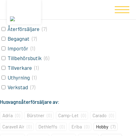
Filtered (7)
Typ av medlem:
Återförsäljare
(
7
)
Begagnat
(
7
)
Importör
(
1
)
Tillbehörsbutik
(
6
)
Tillverkare
(
1
)
Uthyrning
(
1
)
Verkstad
(
7
)
Husvagnsåterförsäljare av:
Adria
(
0
)
Bürstner
(
0
)
Camp-Let
(
0
)
Carado
(
0
)
Caravell Air
(
0
)
Dethleffs
(
0
)
Eriba
(
0
)
Hobby
(
7
)