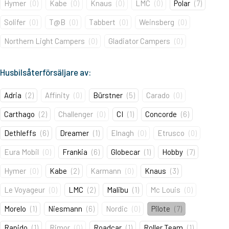
Hymer
(
0
)
Kabe
(
0
)
Knaus
(
0
)
LMC
(
0
)
Polar
(
7
)
Solifer
(
0
)
T@B
(
0
)
Tabbert
(
0
)
Weinsberg
(
0
)
Northern Light Campers
(
0
)
Gladiator Campers
(
0
)
Husbilsåterförsäljare av:
Adria
(
2
)
Affinity
(
0
)
Bürstner
(
5
)
Carado
(
0
)
Carthago
(
2
)
Challenger
(
0
)
CI
(
1
)
Concorde
(
6
)
Dethleffs
(
6
)
Dreamer
(
1
)
Elnagh
(
0
)
Etrusco
(
0
)
Eura Mobil
(
0
)
Frankia
(
6
)
Globecar
(
1
)
Hobby
(
7
)
Hymer
(
0
)
Kabe
(
2
)
Karmann
(
0
)
Knaus
(
3
)
Le Voyageur
(
0
)
LMC
(
2
)
Malibu
(
1
)
Mc Louis
(
0
)
Morelo
(
1
)
Niesmann
(
6
)
Nordic
(
0
)
Pilote
(
7
)
Rapido
(
1
)
Rimor
(
0
)
Roadcar
(
1
)
Roller Team
(
1
)