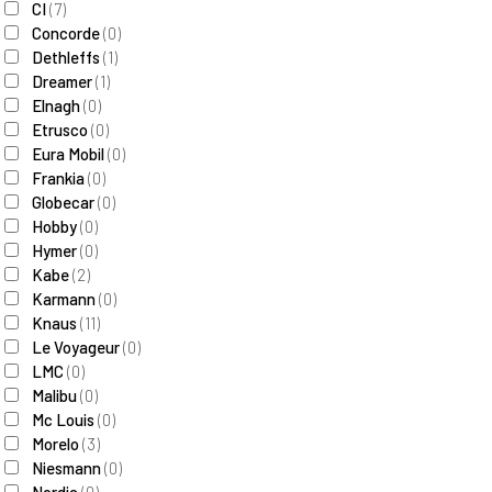
CI
(
7
)
Concorde
(
0
)
Dethleffs
(
1
)
Dreamer
(
1
)
Elnagh
(
0
)
Etrusco
(
0
)
Eura Mobil
(
0
)
Frankia
(
0
)
Globecar
(
0
)
Hobby
(
0
)
Hymer
(
0
)
Kabe
(
2
)
Karmann
(
0
)
Knaus
(
11
)
Le Voyageur
(
0
)
LMC
(
0
)
Malibu
(
0
)
Mc Louis
(
0
)
Morelo
(
3
)
Niesmann
(
0
)