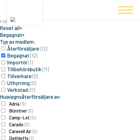
Filtered (12)
Filters
Reset all
×
Begagnat
×
Typ av medlem:
Återförsäljare
(
12
)
Begagnat
(
12
)
Importör
(
1
)
Tillbehörsbutik
(
11
)
Tillverkare
(
0
)
Uthyrning
(
0
)
Verkstad
(
11
)
Husvagnsåterförsäljare av:
Adria
(
3
)
Bürstner
(
0
)
Camp-Let
(
0
)
Carado
(
0
)
Caravell Air
(
0
)
Dethleffs
(
1
)