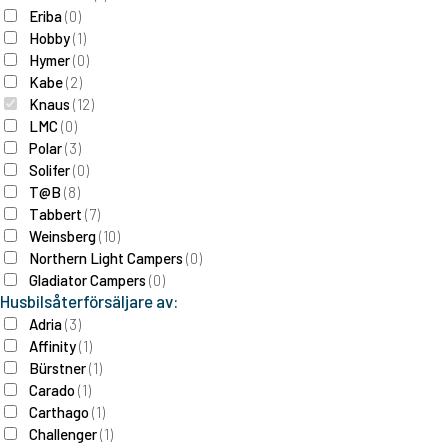
Eriba
(
0
)
Hobby
(
1
)
Hymer
(
0
)
Kabe
(
2
)
Knaus
(
12
)
LMC
(
0
)
Polar
(
3
)
Solifer
(
0
)
T@B
(
8
)
Tabbert
(
7
)
Weinsberg
(
10
)
Northern Light Campers
(
0
)
Gladiator Campers
(
0
)
Husbilsåterförsäljare av:
Adria
(
3
)
Affinity
(
1
)
Bürstner
(
1
)
Carado
(
1
)
Carthago
(
1
)
Challenger
(
1
)