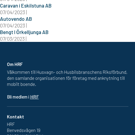
Caravan i Eskilstuna AB
07/04/2023 |
Autovendo AB
07/04/2023 |
Bengt I Örkelljunga AB
07/03/2023 |
Om HRF
Välkommen till Husvagn- och Husbilsbranschens Riksförbund,
den samlande organisationen för företag med anknytning till
mobilt boende.
Bli medlem i
HRF
Kontakt
HRF
Benvedsvägen 19